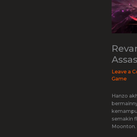
Reva
Assas
Leave a 
Game
Hanzo ak
bermainny
kemampua
semakin f
Moonton.