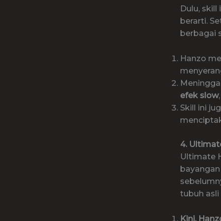
Dulu, ski
berarti. S
berbagai s
Hanzo me
menyerang
Meningga
efek slow
Skill ini
menciptaka
4. Ultimat
Ultimate 
bayangan 
sebelumny
tubuh asl
Kini, Han