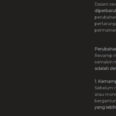
Dalam reva
diperbarui
perubahan
pertarung
permainan
Perubaha
Revamp i
semakin 
adalah de
1. Kemamp
Sebelum r
atau mons
bergantun
yang lebih