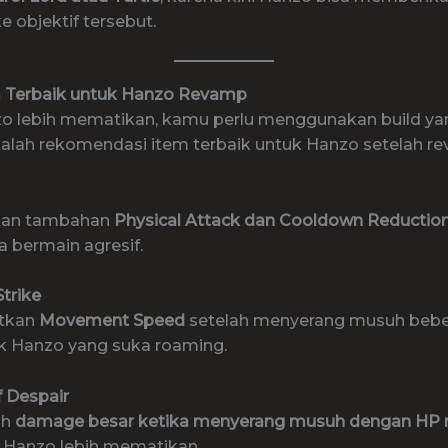
 objektif tersebut.
m Terbaik untuk Hanzo Revamp
o lebih mematikan, kamu perlu menggunakan build yan
dalah rekomendasi item terbaik untuk Hanzo setelah r
an tambahan
Physical Attack dan Cooldown Reductio
a bermain agresif.
Strike
tkan
Movement Speed
setelah menyerang musuh beber
uk Hanzo yang suka roaming.
f Despair
ah
damage besar ketika menyerang musuh dengan HP 
Hanzo lebih mematikan.