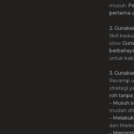
musuh.
Pa
pertama
a
2. Gunaka
Skill kedu
slow.
Guna
berbahay
untuk kab
3. Gunaka
Revamp ul
strategi 
roh tanpa
–
Musuh se
mudah di
–
Melakuk
dan Mark
–
Mengontr