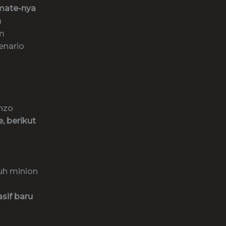
timate-nya
n
am
enario
nzo
e, berikut
uh minion
asif baru