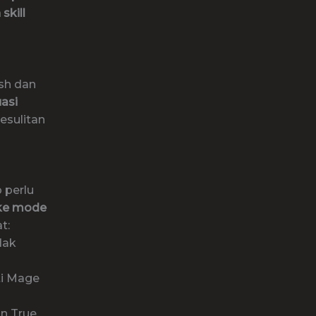
skill
ash dan
asi
esulitan
 perlu
 ke mode
t:
dak
ti Mage
an True