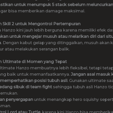
stikan untuk menumpuk 5 stack sebelum meluncurkan 
gar bisa memberikan damage maksimal.
n Skill 2 untuk Mengontrol Pertempuran
a Hanzo kini jauh lebih berguna karena memiliki efek d
kan untuk mengejar musuh atau melarikan diri dari situ
a
. Dengan kabut gelap yang ditinggalkan, musuh akan k
ur atau melakukan serangan balik.
n Ultimate di Momen yang Tepat
timate Hanzo membuatnya lebih fleksibel, tetapi tetap
yang baik untuk memanfaatkannya.
Jangan asal masuk
 memperhatikan posisi tubuh asli
. Gunakan ultimate saa
dang sibuk di team fight
sehingga tubuh asli Hanzo ti
temukan.
an penyergapan
untuk menangkap hero squishy seper
sman.
ol Lord atau Turtle
, karena kini Hanzo bisa memberik