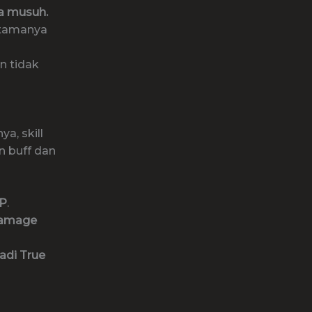
a musuh.
rtamanya
n tidak
a, skill
 buff dan
HP
.
Damage
adi True