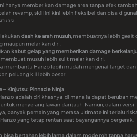
ll ini hanya memberikan damage area tanpa efek tamba
etelah revamp, skill ini kini lebih fleksibel dan bisa digu
ituasi.
lakukan
dash ke arah musuh
, membuatnya lebih gesit
 maupun melarikan diri.
lkan
kabut gelap yang memberikan damage berkelanj
, membuat musuh lebih sulit melarikan diri.
 juga membantu Hanzo lebih mudah mengenai target dan
n peluang kill lebih besar.
e – Kinjutsu: Pinnacle Ninja
Hanzo adalah ciri khasnya, di mana ia dapat berubah me
untuk menyerang lawan dari jauh. Namun, dalam versi
a, banyak pemain yang merasa ultimate ini terlalu risk
i Hanzo yang tetap rentan saat bayangannya bergerak.
zo bisa bertahan lebih lama dalam mode roh tanpa haru