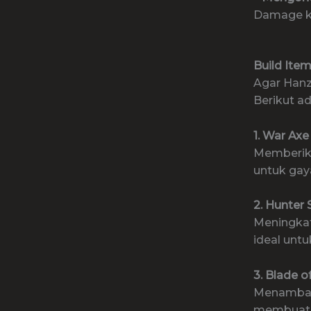
Damage ke
Build Ite
Agar Hanz
Berikut a
1. War Axe
Memberik
untuk gay
2. Hunter 
Meningka
ideal unt
3. Blade o
Menamb
membuat 