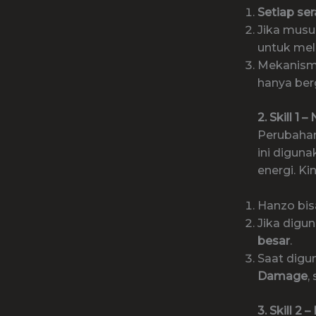
Setiap se
Jika mus
untuk mel
Mekanisme
hanya ber
2. Skill 1
Perubahan
ini digun
energi. Kin
Hanzo bi
Jika digu
besar
.
Saat digu
Damage
,
3. Skill 2 