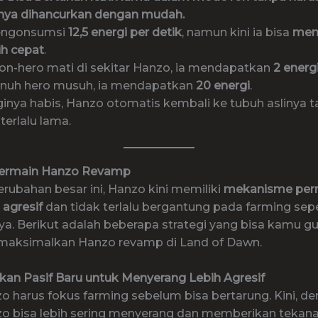
inya dihancurkan dengan mudah.
engonsumsi
12,5 energi per detik
, namun kini ia bisa
mem
ih cepat
.
 non-hero mati di sekitar Hanzo, ia mendapatkan
2 energ
nuh hero musuh, ia mendapatkan
20 energi
.
ginya habis, Hanzo otomatis kembali ke tubuh aslinya 
terlalu lama.
Bermain Hanzo Revamp
rubahan besar ini, Hanzo kini memiliki
mekanisme per
 agresif
dan tidak terlalu bergantung pada farming sepe
a. Berikut adalah beberapa strategi yang bisa kamu g
maksimalkan Hanzo revamp di Land of Dawn.
tkan Pasif Baru untuk Menyerang Lebih Agresif
o harus fokus farming sebelum bisa bertarung. Kini, de
zo bisa lebih sering menyerang dan memberikan tekan