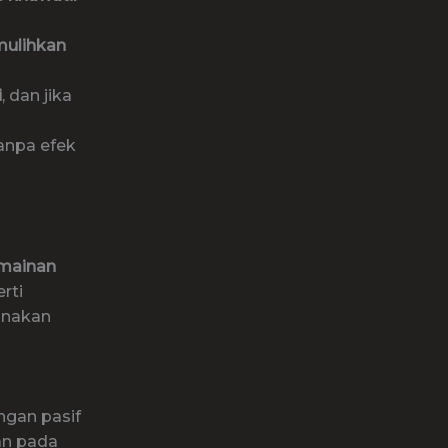
ulihkan
i
, dan jika
tanpa efek
mainan
rti
unakan
ngan pasif
an pada