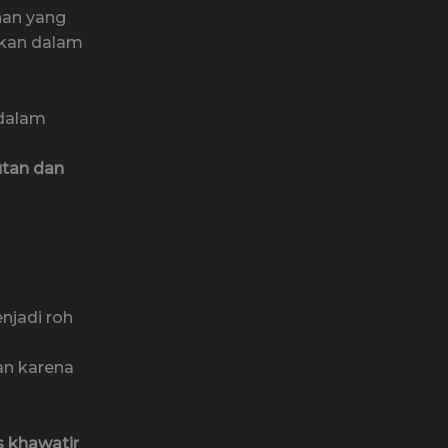
han yang
nakan dalam
 dalam
utan dan
njadi roh
an karena
s khawatir