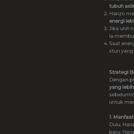
tubuh asl
Hanzo m
energi leb
Jika unit
ia membu
Saat ener
stun yang 
Strategi 
Dengan pe
yang lebih
sebelumny
untuk me
1. Manfaa
Dulu, Hanz
baru, Han