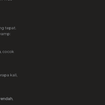
g tepat.
evamp:
n
, cocok
apa kali,
rendah
,