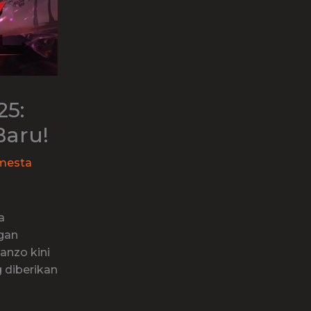
25:
Baru!
mesta
a
ngan
nzo kini
 diberikan