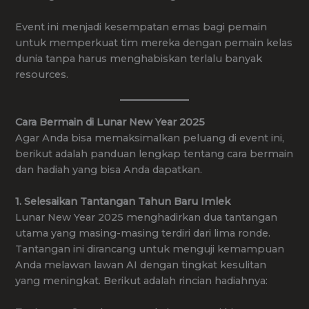
Event ini menjadi kesempatan emas bagi pemain
untuk memperkuat tim mereka dengan pemain kelas
dunia tanpa harus menghabiskan terlalu banyak
resources.
Cara Bermain di Lunar New Year 2025
Agar Anda bisa memaksimalkan peluang di event ini,
berikut adalah panduan lengkap tentang cara bermain
dan hadiah yang bisa Anda dapatkan.
1. Selesaikan Tantangan Tahun Baru Imlek
Lunar New Year 2025 menghadirkan dua tantangan
utama yang masing-masing terdiri dari lima ronde.
Tantangan ini dirancang untuk menguji kemampuan
Anda melawan lawan AI dengan tingkat kesulitan
yang meningkat. Berikut adalah rincian hadiahnya: