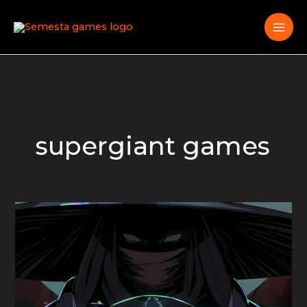
Skip
to
content
supergiant games