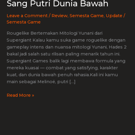
Sang Putri Dunia Bawah
Leave a Comment
/
Review
,
Semesta Game
,
Update
/
Semesta Game
Rougelike Bertemakan Mitologi Yunani dari
Supergiant Kalau kamu suka game roguelike dengan
gameplay intens dan nuansa mitologi Yunani, Hades 2
bakal jadi salah satu rilisan paling menarik tahun ini.
Supergiant Games balik lagi membawa formula yang
mereka kuasai — combat yang satisfying, karakter
kuat, dan dunia bawah penuh rahasia.Kali ini kamu
main sebagai Melinoë, putri […]
Hades
Read More »
2
—
Petualangan
Baru
Sang