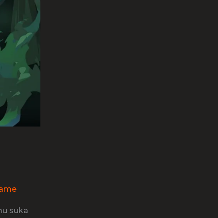
g
Game
mu suka