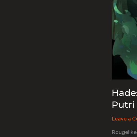
Hade
Putr
Leave a 
Rougelike