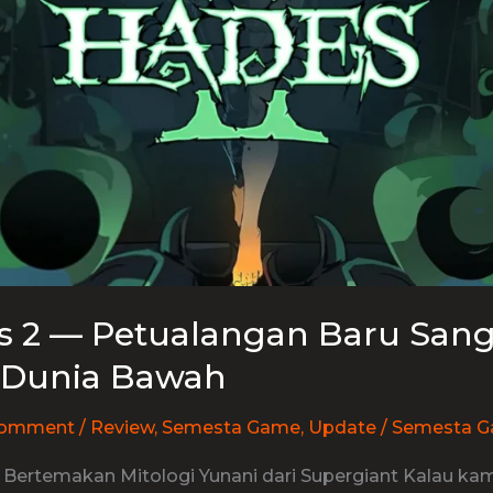
s 2 — Petualangan Baru San
i Dunia Bawah
Comment
/
Review
,
Semesta Game
,
Update
/
Semesta 
 Bertemakan Mitologi Yunani dari Supergiant Kalau ka