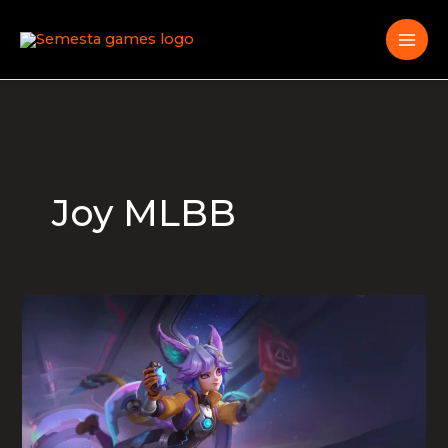
Skip
to
content
Joy MLBB